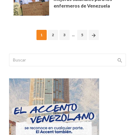
enfermeros de Venezuela
Posts
1
2
3
...
5
navigation