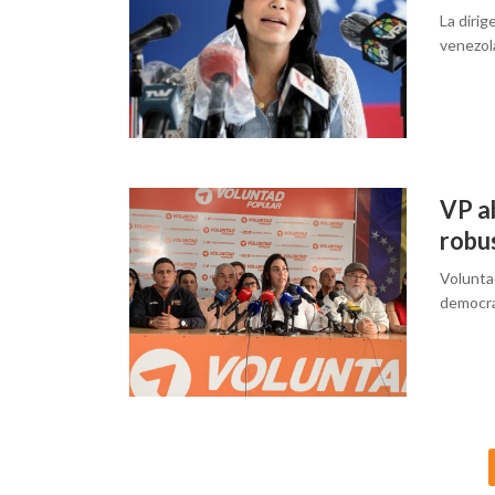
La dirig
venezol
VP a
robu
Volunta
democra
Posts
navigation