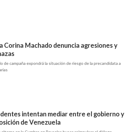
a Corina Machado denuncia agresiones y
azas
 de campaña expondrá la situación de riesgo de la precandidata a
arias
identes intentan mediar entre el gobierno y
posición de Venezuela
 alterna en la Cumbre en Bruselas busca reimpulsar el diálogo