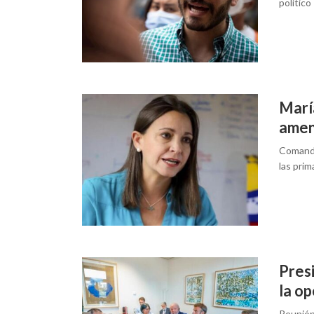
político
Marí
amen
Comando
las prim
Pres
la o
Reunión