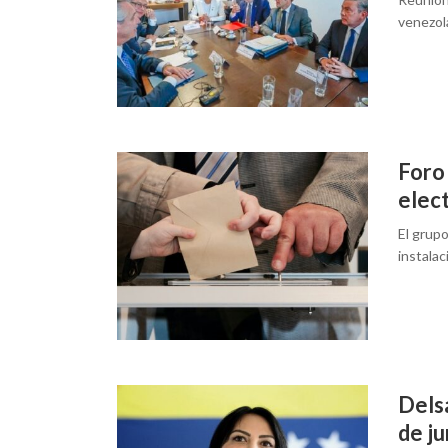
venezol
Foro 
elec
El grupo
instala
Delsa
de ju