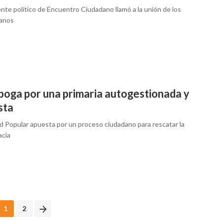
ente político de Encuentro Ciudadano llamó a la unión de los
anos
boga por una primaria autogestionada y
sta
d Popular apuesta por un proceso ciudadano para rescatar la
cia
1
2