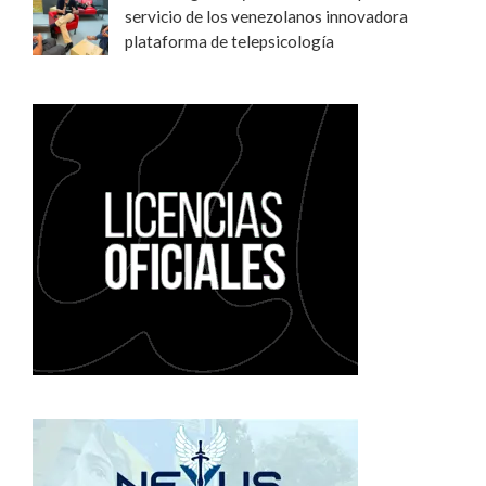
servicio de los venezolanos innovadora
plataforma de telepsicología