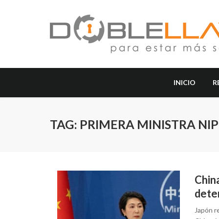
INICIO
R
TAG: PRIMERA MINISTRA NI
China
deter
Japón re