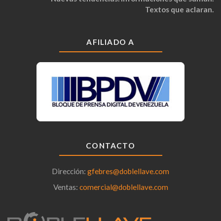
Textos que aclaran.
AFILIADO A
CONTACTO
Dirección:
gfebres@doblellave.com
Ventas:
comercial@doblellave.com