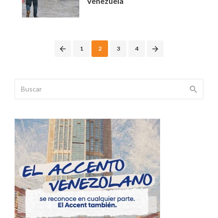
Venezuela
Posts
1
2
3
4
navigation