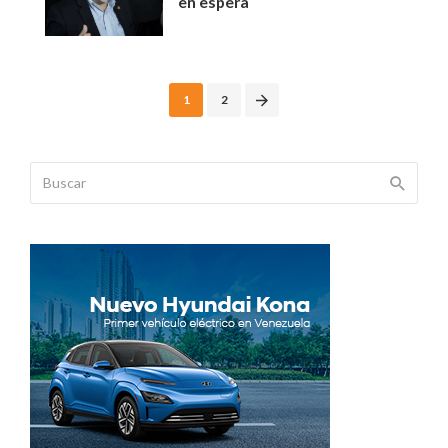
en espera
Posts
1
2
navigation