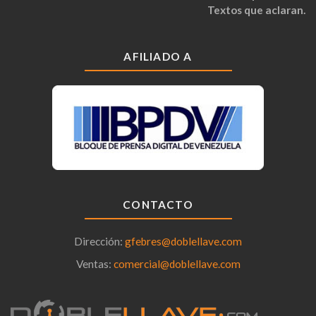
Textos que aclaran.
AFILIADO A
CONTACTO
Dirección:
gfebres@doblellave.com
Ventas:
comercial@doblellave.com