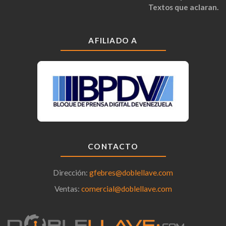
Textos que aclaran.
AFILIADO A
CONTACTO
Dirección:
gfebres@doblellave.com
Ventas:
comercial@doblellave.com