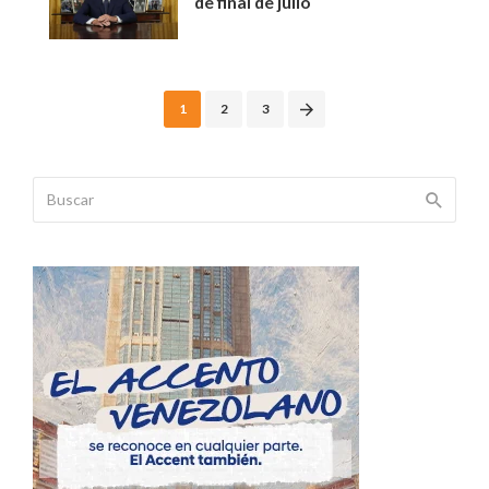
de final de julio
Posts
1
2
3
navigation