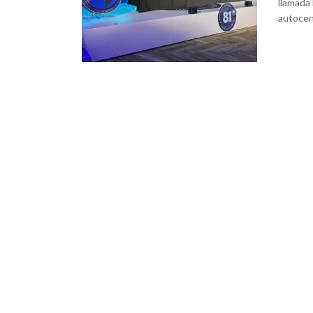
llamada
autocen