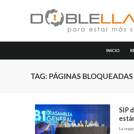
INICIO
R
TAG: PÁGINAS BLOQUEADAS
SIP d
está
La organ