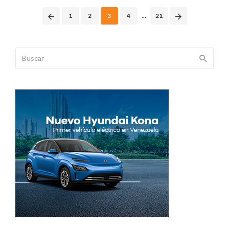
Posts
1
2
3
4
...
21
navigation