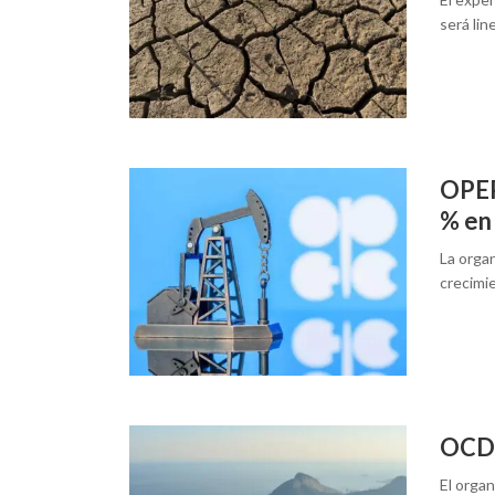
será lin
OPEP
% en
La orga
crecimi
OCDE
El organ