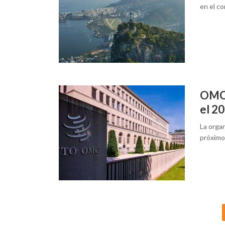
en el co
OMC 
el 2
La orga
próximo
Posts
navigation