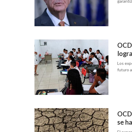
garanti
OCDE
logra
Los exp
futuro 
OCDE
se h
El expe