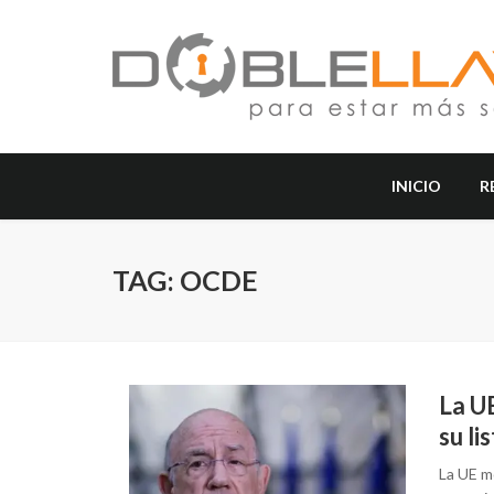
INICIO
R
TAG: OCDE
La U
su li
La UE mo