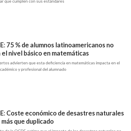
zar que cumplen con sus estándares
: 75 % de alumnos latinoamericanos no
 el nivel básico en matemáticas
ertos advierten que esta deficiencia en matemáticas impacta en el
académico y profesional del alumnado
: Coste económico de desastres naturales
a más que duplicado
rto de la OCDE estima que el impacto de los desastres naturales no