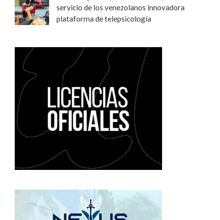
servicio de los venezolanos innovadora
plataforma de telepsicología