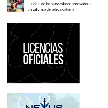
servicio de los venezolanos innovadora
plataforma de telepsicología