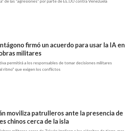
da" de las "agresiones" por parte de EE.UU contra Venezuela
ntágono firmó un acuerdo para usar la IA en
obras militares
ativa permitirá a los responsables de tomar decisiones militares
al ritmo" que exigen los conflictos
n moviliza patrulleros ante la presencia de
s chinos cerca de la isla
obras militares cerca de Taiwán implican a los ejércitos de tierra, mar,