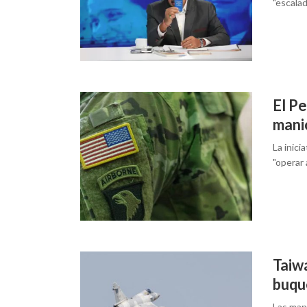
"escala
El Pe
mani
La inici
"operar 
Taiwá
buque
Las mani