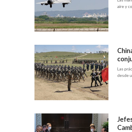
aire y 
China
conj
Las prác
desde u
Jefes
Cam