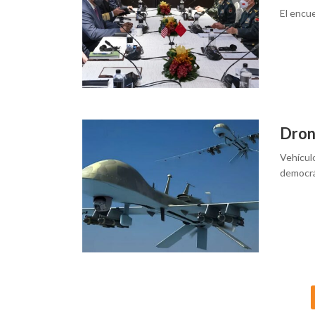
El encue
Dron
Vehícul
democrá
Posts
navigation