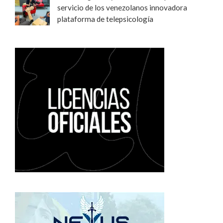
servicio de los venezolanos innovadora
plataforma de telepsicología