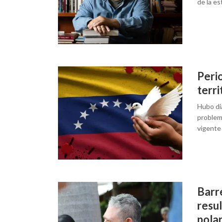
de la es
Peri
terri
Hubo diá
problemá
vigente
Barre
resu
pola