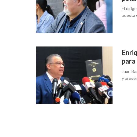
El dirig
puesta 
Enri
para
Juan Bar
y prese