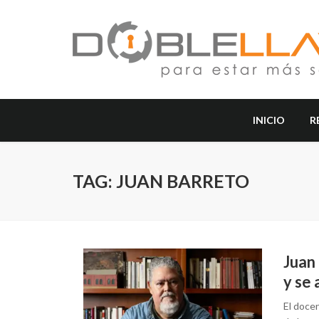
INICIO
R
TAG: JUAN BARRETO
Juan 
y se
El docen