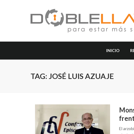
INICIO
R
TAG: JOSÉ LUIS AZUAJE
Mons
fren
El arzob