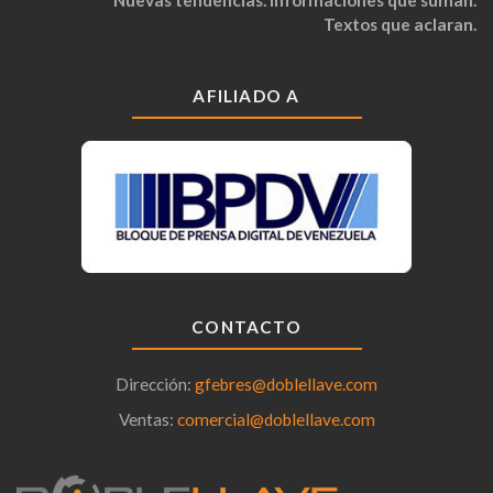
Textos que aclaran.
AFILIADO A
CONTACTO
Dirección:
gfebres@doblellave.com
Ventas:
comercial@doblellave.com