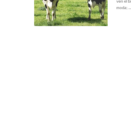
ven el b
moda; ...