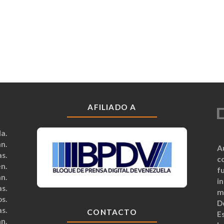
AFILIADO A
a.
n.
A
s.
c
n.
fu
n.
i
s.
m
s.
D
s.
CONTACTO
Es
n.