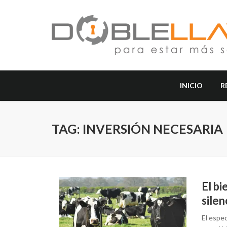
INICIO
R
TAG: INVERSIÓN NECESARIA
El bi
silen
El espe