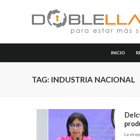
INICIO
R
TAG: INDUSTRIA NACIONAL
Delc
prod
La vicep