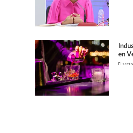
Indus
en V
El secto