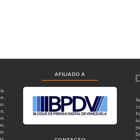
AFILIADO A
a.
n.
A
s.
c
n.
fu
n.
i
s.
m
s.
D
s.
CONTACTO