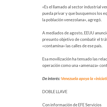
«Es el llamado al sector industrial v
pueda privar y que busquemos los equi
la población venezolana», agregó.
A mediados de agosto, EEUU anunci
presunto objetivo de combatir el tr
«contamina» las calles de ese país.
Esa movilización ha tensado las rela
operación como una «amenaza» contr
De interés:
Venezuela apoya la «inicia
DOBLE LLAVE
Con información de EFE Servicios