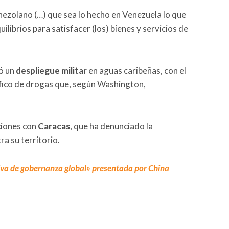
enezolano (…) que sea lo hecho en Venezuela lo que
librios para satisfacer (los) bienes y servicios de
ó un
despliegue militar
en aguas caribeñas, con el
áfico de drogas que, según Washington,
ciones con
Caracas
, que ha denunciado la
a su territorio.
tiva de gobernanza global» presentada por China