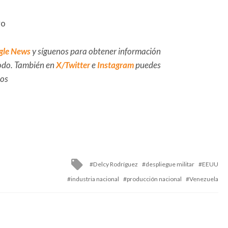
vo
gle News
y síguenos para obtener información
 todo. También en
X/Twitter
e
Instagram
puedes
dos
Tagged
Delcy Rodríguez
despliegue militar
EEUU
with
industria nacional
producción nacional
Venezuela