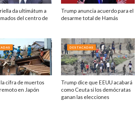
riella da ultimátum a
Trump anuncia acuerdo para el
rmados del centro de
desarme total de Hamás
a
CADAS
DESTACADAS
la cifra de muertos
Trump dice que EEUU acabará
erremoto en Japón
como Ceuta si los demócratas
ganan las elecciones