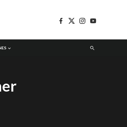
NES
ner