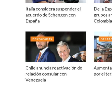
Italia considera suspender el
De la Esp
acuerdo de Schengen con
grupos a
España
Colombi
DESTACADAS
DESTA
Chile anuncia reactivación de
Aumenta 
relación consular con
por el t
Venezuela