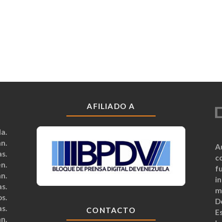
AFILIADO A
a.
n.
A
s.
c
n.
fu
n.
i
s.
m
s.
D
s.
CONTACTO
Es
n.