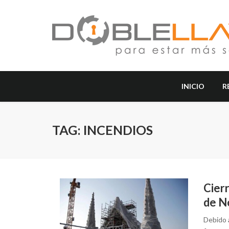
INICIO
R
TAG: INCENDIOS
Cier
de N
Debido a