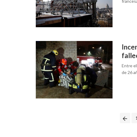
francesa
Ince
falle
Entre el
de 26 añ
Posts
navigation