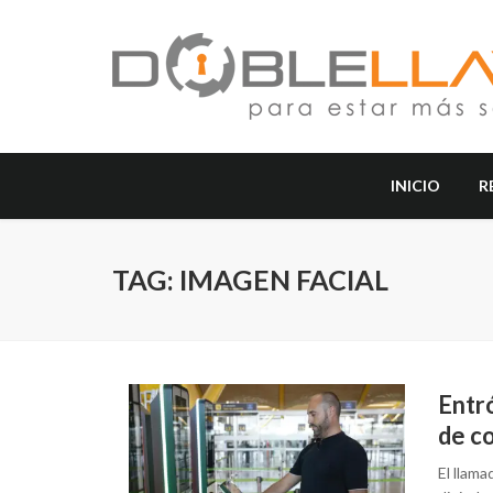
INICIO
R
TAG: IMAGEN FACIAL
Entró
de co
El llama