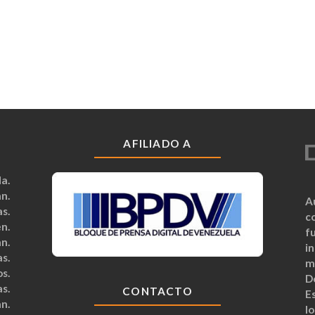
AFILIADO A
a.
n.
A
s.
c
n.
fu
n.
i
s.
m
s.
D
s.
CONTACTO
Es
n.
lo