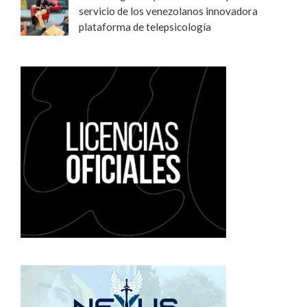
servicio de los venezolanos innovadora
plataforma de telepsicología