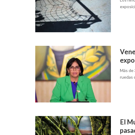
exposició
Vene
expo
Más de 
ruedas 
El Mu
pasad