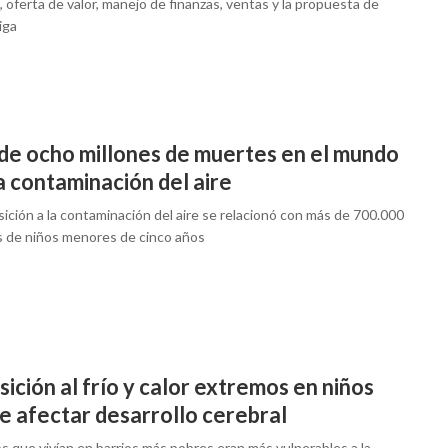
 oferta de valor, manejo de finanzas, ventas y la propuesta de
iga
de ocho millones de muertes en el mundo
a contaminación del aire
ición a la contaminación del aire se relacionó con más de 700.000
 de niños menores de cinco años
ición al frío y calor extremos en niños
e afectar desarrollo cerebral
s que vivían en barrios más pobres eran más vulnerables a la