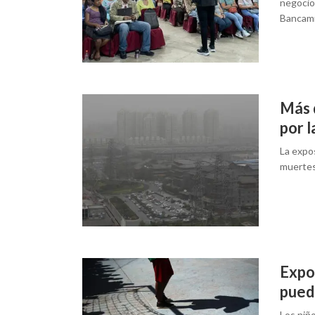
negocio,
Bancam
Más 
por l
La expos
muertes
Expos
pued
Los niño