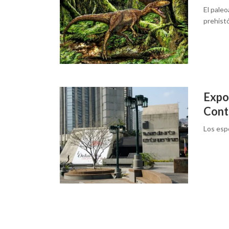
El paleo
prehistó
Expo
Cont
Los esp