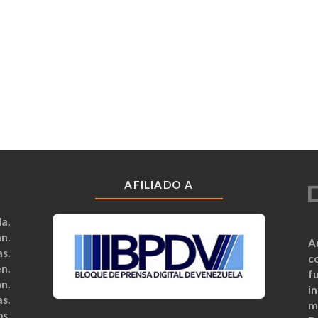
AFILIADO A
a.
n.
A
s.
c
n.
fu
n.
i
s.
m
s.