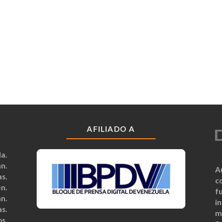
AFILIADO A
a.
n.
A
s.
c
n.
fu
n.
i
s.
m
s.