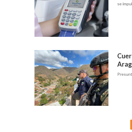
se impul
Cuerp
Arag
Presunt
Posts
navigation