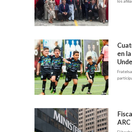
los afil
Cuat
en la
Und
Fratels
particip
Fisca
ARC 
El hech