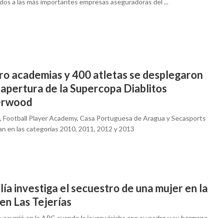
iados a las más importantes empresas aseguradoras del ...
ro academias y 400 atletas se desplegaron
 apertura de la Supercopa Diablitos
erwood
a, Football Player Academy, Casa Portuguesa de Aragua y Secasports
an en las categorías 2010, 2011, 2012 y 2013
lía investiga el secuestro de una mujer en la
en Las Tejerías
o ocurrió en la ARC cuando la joven viajaba con su padre y su hermano