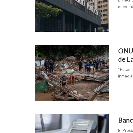
menor d
ONU 
de La
“Estamo
inmediat
Banc
El Pres