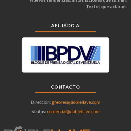
Textos que aclaran.
AFILIADO A
CONTACTO
Dirección:
gfebres@doblellave.com
Ventas:
comercial@doblellave.com