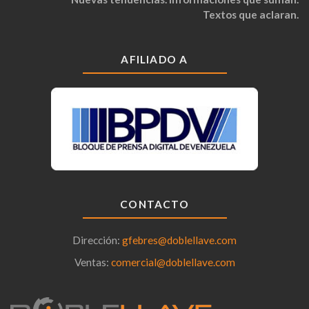
Textos que aclaran.
AFILIADO A
CONTACTO
Dirección:
gfebres@doblellave.com
Ventas:
comercial@doblellave.com