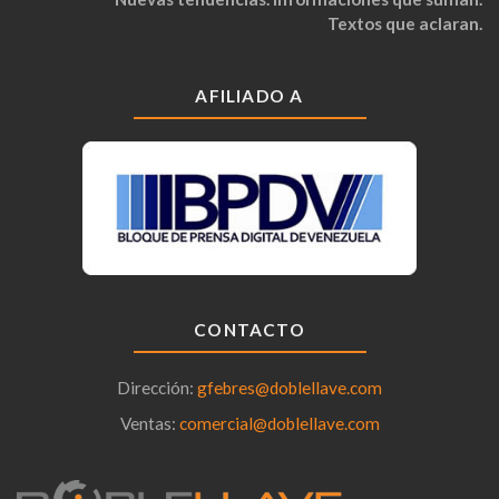
Textos que aclaran.
AFILIADO A
CONTACTO
Dirección:
gfebres@doblellave.com
Ventas:
comercial@doblellave.com