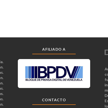
AFILIADO A
a.
n.
A
s.
c
n.
fu
n.
i
s.
m
s.
D
s.
CONTACTO
Es
n.
lo