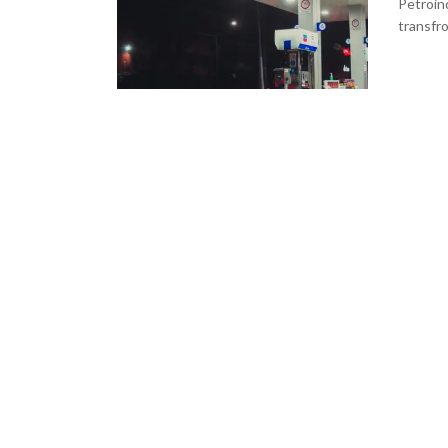
Petroin
transfr