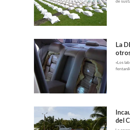
de susta
La D
otro
«Los lab
fentanil
Inca
del 
La oper