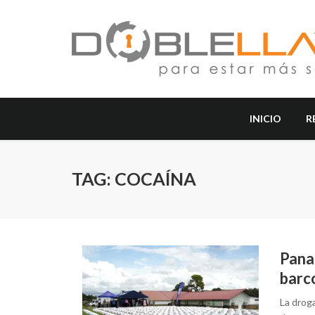
INICIO
R
TAG: COCAÍNA
Pana
barco
La drog