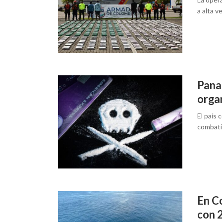
a alta v
Pana
orga
El país 
combatir
En C
con 