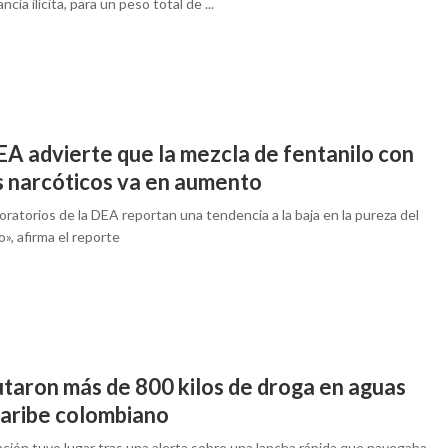
ncia ilícita, para un peso total de ...
EA advierte que la mezcla de fentanilo con
s narcóticos va en aumento
oratorios de la DEA reportan una tendencia a la baja en la pureza del
o», afirma el reporte
utaron más de 800 kilos de droga en aguas
Caribe colombiano
ación tuvo lugar tras una alerta sobre una lancha rápida que navegaba