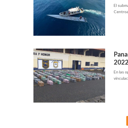
El subma
Centroa
Pana
202
En las 
vinculac
Posts
navigation