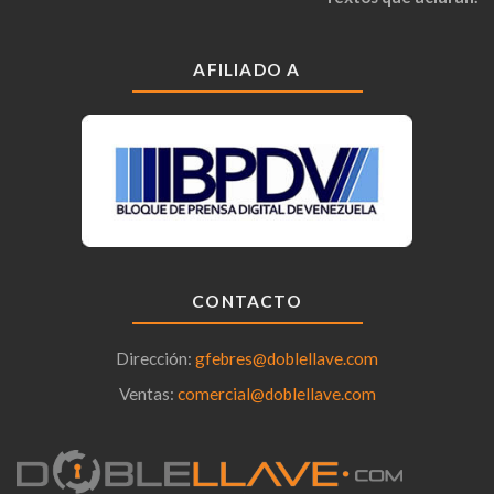
AFILIADO A
CONTACTO
Dirección:
gfebres@doblellave.com
Ventas:
comercial@doblellave.com