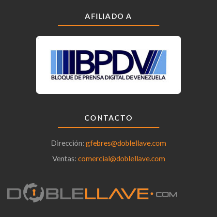
AFILIADO A
CONTACTO
Dirección:
gfebres@doblellave.com
Ventas:
comercial@doblellave.com