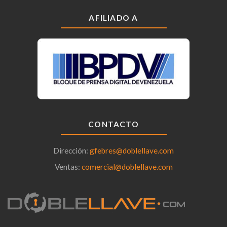
AFILIADO A
CONTACTO
Dirección:
gfebres@doblellave.com
Ventas:
comercial@doblellave.com