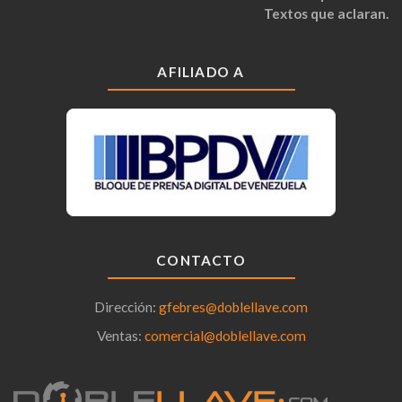
Textos que aclaran.
AFILIADO A
CONTACTO
Dirección:
gfebres@doblellave.com
Ventas:
comercial@doblellave.com