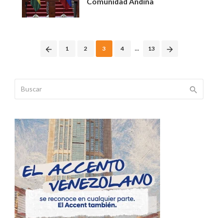
Comunidad Andina
Posts
1
2
3
4
...
13
navigation