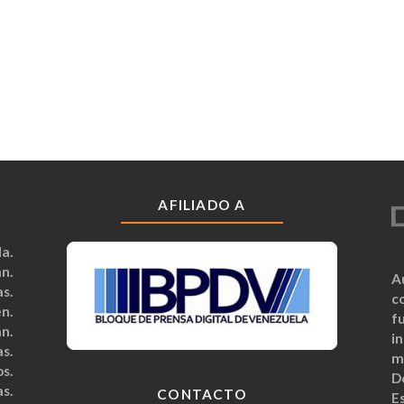
AFILIADO A
a.
n.
A
s.
c
n.
fu
n.
i
s.
m
s.
D
s.
CONTACTO
Es