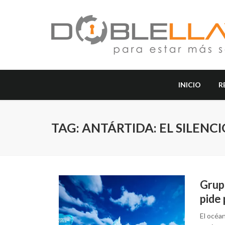
INICIO
R
TAG: ANTÁRTIDA: EL SILENC
Grup
pide
El océan