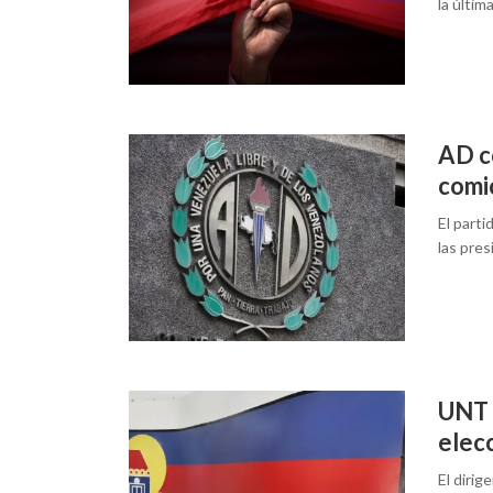
la últim
AD c
comi
El parti
las pres
UNT r
elec
El dirig