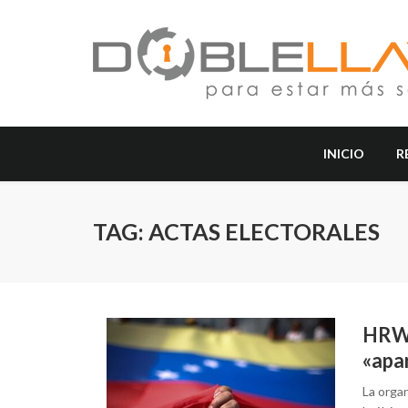
INICIO
R
TAG: ACTAS ELECTORALES
HRW 
«apa
La organ