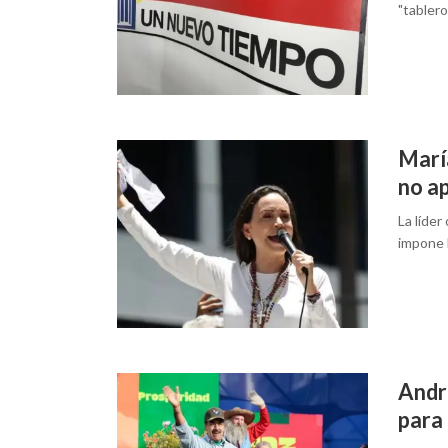
"tablero
Marí
no a
La líder
impone 
Andr
para