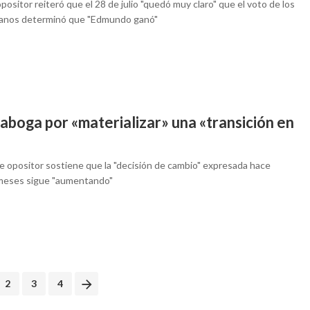
 opositor reiteró que el 28 de julio "quedó muy claro" que el voto de los
anos determinó que "Edmundo ganó"
aboga por «materializar» una «transición en
ue opositor sostiene que la "decisión de cambio" expresada hace
meses sigue "aumentando"
2
3
4