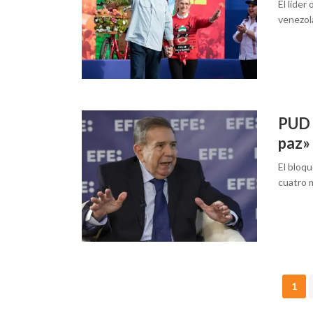
El líder
venezol
PUD 
paz»
El bloq
cuatro 
Posts
1
navigation