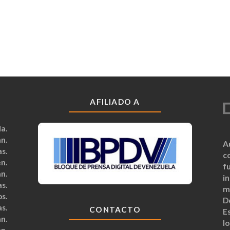
AFILIADO A
a.
n.
A
s.
c
n.
fu
n.
i
s.
m
s.
D
s.
CONTACTO
Es
n.
lo