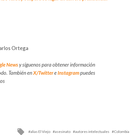
Carlos Ortega
gle News
y síguenos para obtener información
 todo. También en
X/Twitter
e
Instagram
puedes
dos
Tagged
alias El Viejo
asesinato
autores intelectuales
Colombia