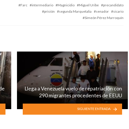
with
Farc
intermediario
Magnicidio
Miguel Uribe
precandidato
prisión
segunda Marquetalia
senador
sicario
Simeón Pérez Marroquín
 de
Llega a Venezuela vuelo de repatriación con
290 migrantes procedentes de EEUU
SIGUIENTE ENTRADA