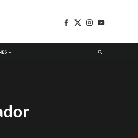
NES
ador