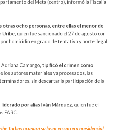
departamento del Meta (centro), informó la Fiscalía
s otras ocho personas, entre ellas el menor de
r Uribe
, quien fue sancionado el 27 de agosto con
d por homicidio en grado de tentativa y porte ilegal
Luz Adriana Camargo,
tipificó el crimen como
 los autores materiales ya procesados, las
terminadores, sin descartar la participación de la
s
liderado por alias Iván Márquez
, quien fue el
uas FARC.
ibe Turbay ocupará su lugar en carrera presidencial