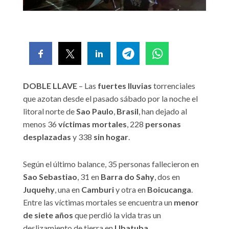
DOBLE LLAVE
– Las
fuertes lluvias
torrenciales
que azotan desde el pasado sábado por la noche el
litoral norte de
Sao Paulo
,
Brasil
, han dejado al
menos 36
víctimas mortales
, 228
personas
desplazadas
y 338
sin hogar
.
Según el último balance, 35 personas fallecieron en
Sao Sebastiao
, 31 en
Barra do Sahy
, dos en
Juquehy
, una en
Camburi
y otra en
Boicucanga
.
Entre las víctimas mortales se encuentra un
menor
de siete años
que perdió la vida tras un
deslizamiento de tierra en
Ubatuba
.