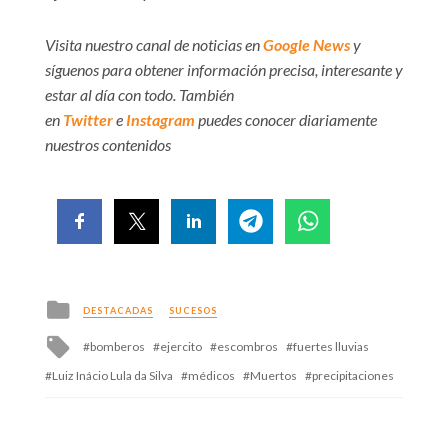
Visita nuestro canal de noticias en
Google News
y
síguenos para obtener información precisa, interesante y
estar al día con todo. También
en
Twitter
e
Instagram
puedes conocer diariamente
nuestros contenidos
Posted
DESTACADAS
SUCESOS
in
Tagged
bomberos
ejercito
escombros
fuertes lluvias
with
Luiz Inácio Lula da Silva
médicos
Muertos
precipitaciones