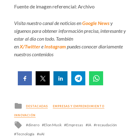
Fuente de imagen referencial: Archivo
Visita nuestro canal de noticias en
Google News
y
síguenos para obtener información precisa, interesante y
estar al día con todo. También
en
X/Twitter
e
Instagram
puedes conocer diariamente
nuestros contenidos
Posted
DESTACADAS
EMPRESAS Y EMPRENDIMIENTO
in
INNOVACIÓN
Tagged
dinero
Elon Musk
Empresas
IA
recaudación
with
Tecnología
xAI