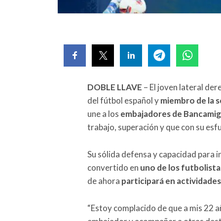
DOBLE LLAVE
– El joven lateral der
del fútbol español y
miembro de la s
une a los
embajadores de Bancami
trabajo, superación y que con su esfu
Su sólida defensa y capacidad para i
convertido en
uno de los futbolist
de ahora
participará en actividade
“Estoy complacido de que a mis 22 