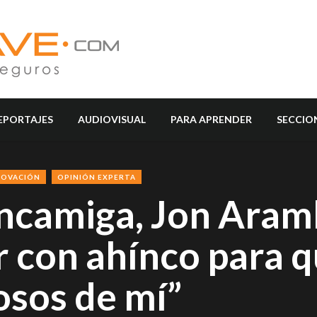
EPORTAJES
AUDIOVISUAL
PARA APRENDER
SECCIO
NOVACIÓN
OPINIÓN EXPERTA
ncamiga, Jon Aram
r con ahínco para q
osos de mí”