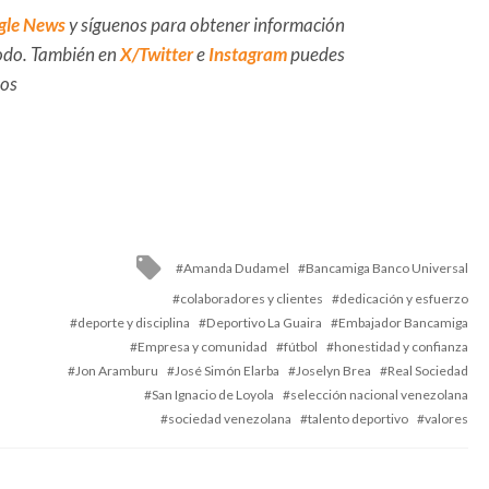
gle News
y síguenos para obtener información
 todo. También en
X/Twitter
e
Instagram
puedes
dos
Tagged
Amanda Dudamel
Bancamiga Banco Universal
with
colaboradores y clientes
dedicación y esfuerzo
deporte y disciplina
Deportivo La Guaira
Embajador Bancamiga
Empresa y comunidad
fútbol
honestidad y confianza
Jon Aramburu
José Simón Elarba
Joselyn Brea
Real Sociedad
San Ignacio de Loyola
selección nacional venezolana
sociedad venezolana
talento deportivo
valores