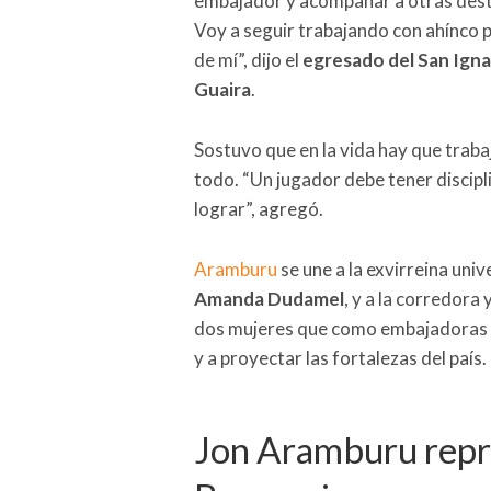
embajador y acompañar a otras desta
Voy a seguir trabajando con ahínco 
de mí”, dijo el
egresado del San Igna
Guaira
.
Sostuvo que en la vida hay que traba
todo. “Un jugador debe tener discipli
lograr”, agregó.
Aramburu
se une a la exvirreina uni
Amanda Dudamel
, y a la corredora
dos mujeres que como embajadoras h
y a proyectar las fortalezas del país.
Jon Aramburu repr