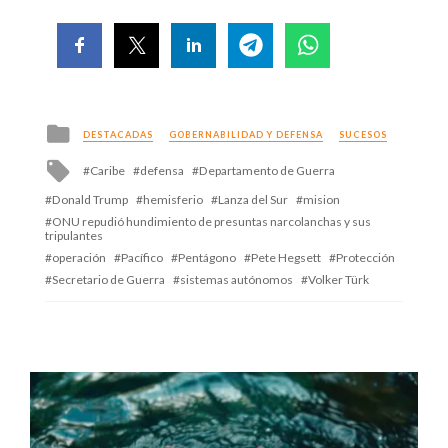
Posted
DESTACADAS
GOBERNABILIDAD Y DEFENSA
SUCESOS
in
Tagged
Caribe
defensa
Departamento de Guerra
with
Donald Trump
hemisferio
Lanza del Sur
mision
ONU repudió hundimiento de presuntas narcolanchas y sus
tripulantes
operación
Pacífico
Pentágono
Pete Hegsett
Protección
Secretario de Guerra
sistemas autónomos
Volker Türk