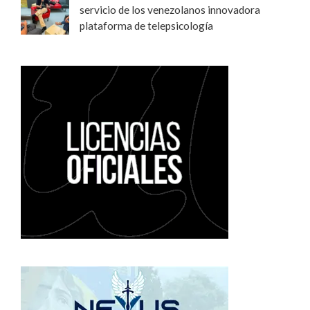
servicio de los venezolanos innovadora
plataforma de telepsicología