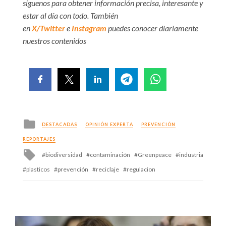
síguenos para obtener información precisa, interesante y
estar al día con todo. También
en
X/Twitter
e
Instagram
puedes conocer diariamente
nuestros contenidos
Posted
DESTACADAS
OPINIÓN EXPERTA
PREVENCIÓN
in
REPORTAJES
Tagged
biodiversidad
contaminación
Greenpeace
industria
with
plasticos
prevención
reciclaje
regulacion