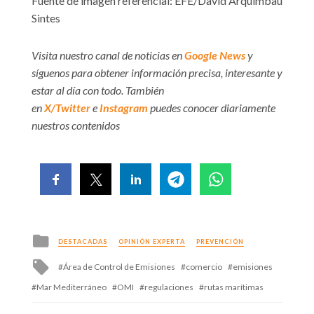
Fuente de imagen referencial: EFE/David Arquimbau
Sintes
Visita nuestro canal de noticias en
Google News
y
síguenos para obtener información precisa, interesante y
estar al día con todo. También
en
X/Twitter
e
Instagram
puedes conocer diariamente
nuestros contenidos
Posted
DESTACADAS
OPINIÓN EXPERTA
PREVENCIÓN
in
Tagged
Área de Control de Emisiones
comercio
emisiones
with
Mar Mediterráneo
OMI
regulaciones
rutas marítimas