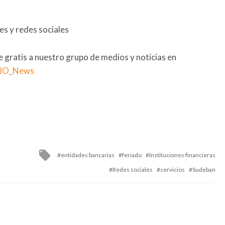
s y redes sociales
se gratis a nuestro grupo de medios y noticias en
RIO_News
Tagged
entidades bancarias
feriado
Instituciones financieras
with
Redes sociales
servicios
Sudeban