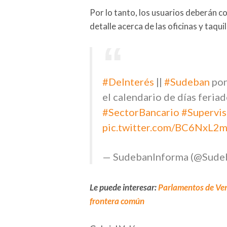
Por lo tanto, los usuarios deberán c
detalle acerca de las oficinas y taquil
#DeInterés
||
#Sudeban
pon
el calendario de días feria
#SectorBancario
#Supervi
pic.twitter.com/BC6NxL2
— SudebanInforma (@Sude
Le puede interesar:
Parlamentos de Ven
frontera común