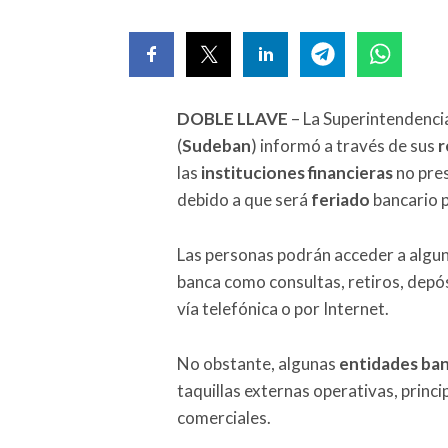
DOBLE LLAVE
– La Superintendencia
(
Sudeban
) informó a través de sus
r
las
instituciones financieras
no pres
debido a que será
feriado
bancario p
Las personas podrán acceder a algu
banca como consultas, retiros, depós
vía telefónica o por Internet.
No obstante, algunas
entidades ban
taquillas externas operativas, princ
comerciales.