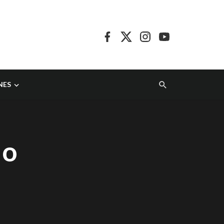
NES
do