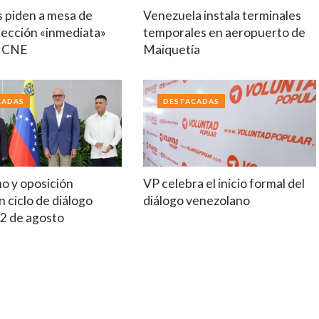
s piden a mesa de
Venezuela instala terminales
lección «inmediata»
temporales en aeropuerto de
o CNE
Maiquetía
CADAS
DESTACADAS
mo y oposición
VP celebra el inicio formal del
 ciclo de diálogo
diálogo venezolano
12 de agosto