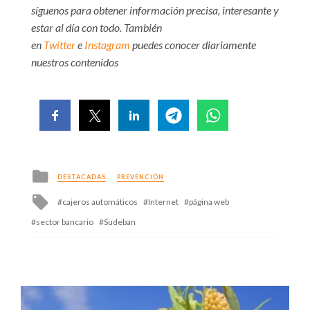
síguenos para obtener información precisa, interesante y
estar al día con todo. También
en
Twitter
e
Instagram
puedes conocer diariamente
nuestros contenidos
Posted
DESTACADAS
PREVENCIÓN
in
Tagged
cajeros automáticos
Internet
página web
with
sector bancario
Sudeban