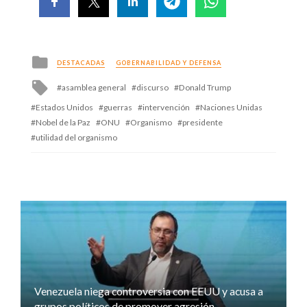
Posted
DESTACADAS
GOBERNABILIDAD Y DEFENSA
in
Tagged
asamblea general
discurso
Donald Trump
with
Estados Unidos
guerras
intervención
Naciones Unidas
Nobel de la Paz
ONU
Organismo
presidente
utilidad del organismo
Venezuela niega controversia con EEUU y acusa a
grupos políticos de promover agresión