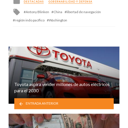
DESTACADAS
GOBERNABILIDAD Y DEFENSA
in
Tagged
Antony Blinken
China
libertad de navegación
with
región indo pacífico
Washington
Toyota aspira vender millones de autos eléctricos
para el 2030
ENTRADA ANTERIOR