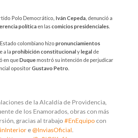
artido Polo Democrático,
Iván Cepeda
, denunció a
jerencia política
en las
comicios presidenciales
.
e Estado colombiano hizo
pronunciamientos
e a la
prohibición constitucional
y
legal
de
tió en que
Duque
mostró su intención de perjudicar
ncial opositor
Gustavo Petro
.
laciones de la Alcaldía de Providencia,
uente de los Enamorados, obras con más
sión, gracias al trabajo
#EnEquipo
con
nInterior
e
@InviasOficial
.