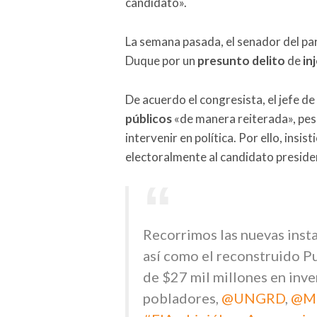
candidato».
La semana pasada, el senador del p
Duque por un
presunto delito
de
in
De acuerdo el congresista, el jefe d
públicos
«de manera reiterada», pes
intervenir en política. Por ello, insis
electoralmente al candidato preside
Recorrimos las nuevas insta
así como el reconstruido P
de $27 mil millones en inver
pobladores,
@UNGRD
,
@Mi