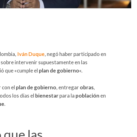
olombia,
Iván Duque
, negó haber participado en
sobre intervenir supuestamente en las
ió que «cumple el
plan de gobierno
«.
 con el
plan de gobierno
, entregar
obras
,
todos los días el
bienestar
para la
población
en
ue
.
 que las