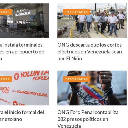
CADAS
DESTACADAS
 instala terminales
ONG descarta que los cortes
es en aeropuerto de
eléctricos en Venezuela sean
a
por El Niño
CADAS
DESTACADAS
a el inicio formal del
ONG Foro Penal contabiliza
venezolano
382 presos políticos en
Venezuela