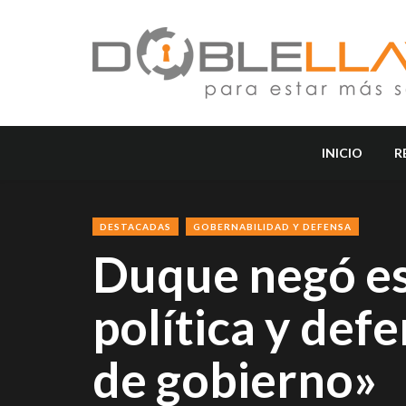
INICIO
R
DESTACADAS
GOBERNABILIDAD Y DEFENSA
Duque negó es
política y def
de gobierno»