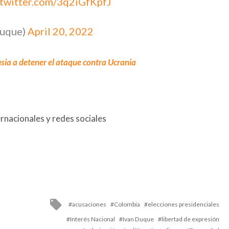
.twitter.com/3q2iGfKpfJ
Duque)
April 20, 2022
ia a detener el ataque contra Ucrania
rnacionales y redes sociales
Tagged
acusaciones
Colombia
elecciones presidenciales
with
Interés Nacional
Ivan Duque
libertad de expresión