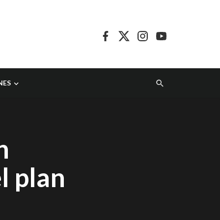
NES
n
l plan