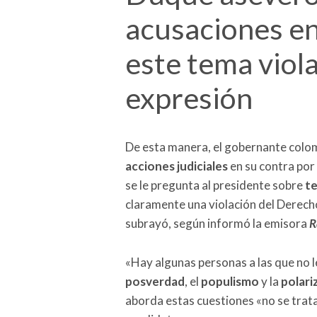
acusaciones en
este tema viola
expresión
De esta manera, el gobernante colomb
acciones judiciales
en su contra por 
se le pregunta al presidente sobre
te
claramente una violación del Derech
subrayó, según informó la emisora
R
«Hay algunas personas a las que no les
posverdad
, el
populismo
y la
polari
aborda estas cuestiones «no se trata