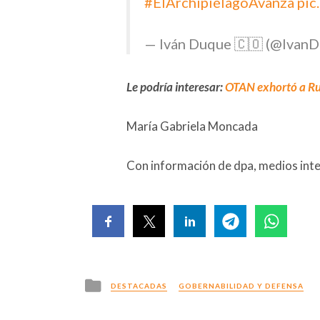
#ElArchipiélagoAvanza
pic
— Iván Duque 🇨🇴 (@Ivan
Le podría interesar:
OTAN exhortó a Rus
María Gabriela Moncada
Con información de dpa, medios inte
Posted
DESTACADAS
GOBERNABILIDAD Y DEFENSA
in